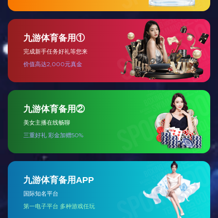
结实 易清洁
康胜饭堂餐桌椅整体表面平整光滑，圆角、圆弧工艺避免碰撞