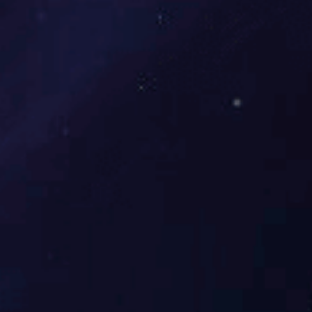
各种款式
玻璃钢餐桌
颜色多样,让食堂变得更加温馨,